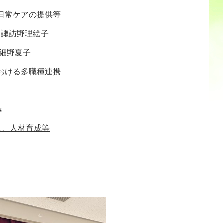
日常ケアの提供等
 諏訪野理絵子
 細野夏子
おける多職種連携
み
入、人材育成等