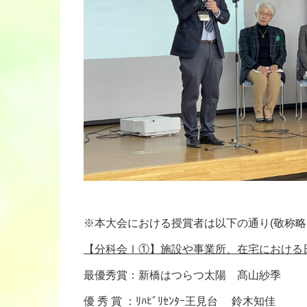
※本大会における授賞者は以下の通り(敬称略
【分科会Ⅰ①】施設や事業所、在宅における
最優秀賞：新橋はつらつ太陽 髙山紗季
優 秀 賞 ：ﾘﾊﾋﾞﾘｾﾝﾀｰ王見台 鈴木知佳