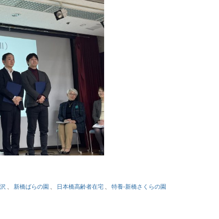
沢
、
新橋ばらの園
、
日本橋高齢者在宅
、
特養-新橋さくらの園