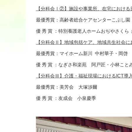
【分科会Ⅰ②】施設や事業所、在宅における
最優秀賞：高齢者総合ケアセンターこぶし園
優 秀 賞 ：特別養護老人ホームおぢやさくら
【分科会Ⅱ】地域包括ケア、地域共生社会に
最優秀賞：マイホーム新川 中村華子・岡啓
優 秀 賞 ：なぎさ和楽苑 阿戸匠・小林こと
【分科会Ⅲ】介護・福祉現場におけるICT導
最優秀賞：美芳会 大塚渉爾
優 秀 賞 ：友成会 小泉慶季